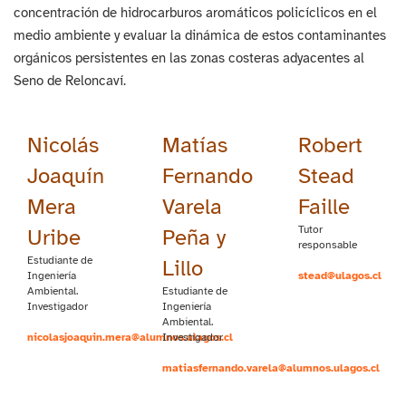
concentración de hidrocarburos aromáticos policíclicos en el
medio ambiente y evaluar la dinámica de estos contaminantes
orgánicos persistentes en las zonas costeras adyacentes al
Seno de Reloncaví.
Nicolás
Matías
Robert
Joaquín
Fernando
Stead
Mera
Varela
Faille
Tutor
Uribe
Peña y
responsable
Estudiante de
Lillo
Ingeniería
stead@ulagos.cl
Ambiental.
Estudiante de
Investigador
Ingeniería
Ambiental.
nicolasjoaquin.mera@alumnos.ulagos.cl
Investigador
matiasfernando.varela@alumnos.ulagos.cl