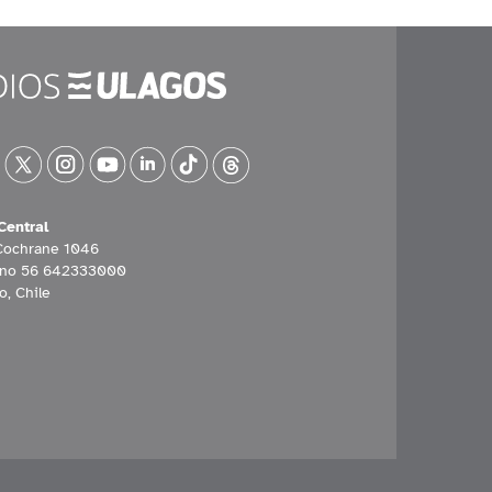
Central
Cochrane 1046
ono 56 642333000
o, Chile