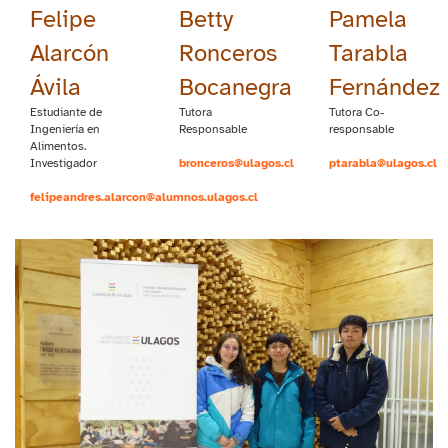
Felipe
Betty
Pamela
Alarcón
Ronceros
Tarabla
Ávila
Bocanegra
Fernández
Estudiante de
Tutora
Tutora Co-
Ingeniería en
Responsable
responsable
Alimentos.
Investigador
bronceros@ulagos.cl
ptarabla@ulagos.cl
felipeandres.alarcon@alumnos.ulagos.cl