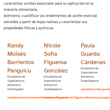
caracterizar aceites esenciales para su aplicación en la
industria alimentaria.
Asimismo, cuantificar los rendimientos de aceite esencial
extraídos a partir de hojas nativas y caracterizar sus
propiedades físicas y químicas.
Randy
Nicole
Paula
Moisés
Sofia
Guarda
Barrientos
Figueroa
Cárdenas
Estudiante de
Panguicu
González
Ingeniería en
Estudiante de
Estudiante de
Alimentos.
Ingeniería en
Ingeniería en
Investigadora
Alimentos.
Alimentos.
Investigador
Investigadora
paulafernanda.guard
randymoises.barrientos@alumnos.ulagos.cl
nicolesofiamonserrat.figueroa@alumnos.ulagos