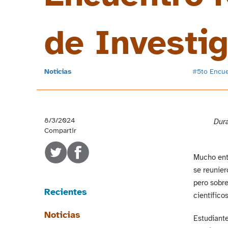
de Investi
Noticias
#
5to Encu
8/3/2024
Dura
Compartir
Mucho entu
se reunier
pero sobre
Recientes
científicos
Noticias
Estudiante