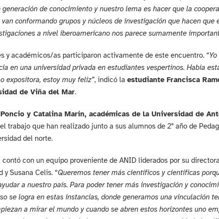
 generación de conocimiento y nuestro lema es hacer que la cooper
 van conformando grupos y núcleos de investigación que hacen que e
estigaciones a nivel iberoamericano nos parece sumamente importan
s y académicos/as participaron activamente de este encuentro. “
Yo 
a en una universidad privada en estudiantes vespertinos. Había est
 expositora, estoy muy feliz”
, indicó la
estudiante Francisca Ram
sidad de Viña del Mar
.
Poncio y Catalina Marín, académicas de la Universidad de An
el trabajo que han realizado junto a sus alumnos de 2° año de Pedag
ersidad del norte.
 contó con un equipo proveniente de ANID liderados por su director
d y Susana Celis. “
Queremos tener más científicos y científicas porq
udar a nuestro país. Para poder tener más investigación y conocim
so se logra en estas instancias, donde generamos una vinculación t
iezan a mirar el mundo y cuando se abren estos horizontes uno empi