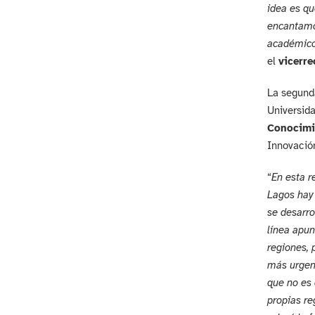
idea es qu
encantamos
académicos
el
vicerre
La segunda
Universida
Conocimi
Innovación
“
En esta r
Lagos hay 
se desarro
línea apun
regiones, 
más urgent
que no es 
propias re