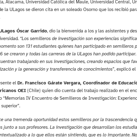
a, Atacama, Universidad Católica del Maule, Universidad Central, U
de la ULagos se dieron cita en un soleado Osorno que los recibió par
.
 ULagos Óscar Garrido
, dio la bienvenida a los y las asistentes y d
iversidad.
“Los semilleros de investigación son experiencias significa
omento son 131 estudiantes quienes han participado en semilleros 
6 se crearon y todas las carreras de la ULagos han podido participar
uentran trabajando en sus investigaciones, creando espacios que fav
zación y la generación y transferencia de conocimientos
”, explicó el
esente el
Dr. Francisco Gárate Vergara, Coordinador de Educaci
ricanos OEI
(Chile) quien dio cuenta del trabajo realizado en el e
“Memorias IV Encuentro de Semilleros de Investigación: Experiencia
superior”.
e una tremenda oportunidad estos semilleros por la trascendencia qu
s junto a sus profesores. La investigación que desarrollan los estudia
ntextualizado a lo que ellos están sintiendo, que es lo importante.