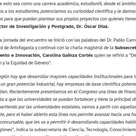
e esto sea como una carrera académica, estudiantil, desde el ámbito
 a los estudiantes, potenciamos su curiosidad científica y le damos
 para que puedan plantear sus propios proyectos con quienes tienen 
ctor de Investigación y Postgrado, Dr. Óscar Díaz.
 jornada del encuentro se inició con las palabras del Dr. Pablo Ca
d de Antofagasta y continuó con la charla magistral de la
Subsecret
ento e Innovación, Carolina Gainza Cortés
quien se refirió a “De
 y la Equidad de Género”.
egión hay que desarrollar mayores capacidades institucionales para 
un gran potencial industrial, hay empresas de base científica poten
llen. Recientemente presentamos en el Congreso una línea de financi
ta a que las universidades se puedan fortalecer y tiene la principal d
partiendo por las universidades estatales, vamos a partir con aquell
e, pero el haber abierto esta línea nos permite avanzar hacia una f
concursable, que les va a permitir ir desarrollando capacidades habil
giones
”, indica la subsecretaria de Ciencia, Tecnología, Conocimien