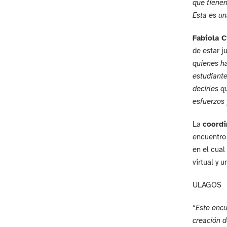
que tienen
Esta es un
Fabiola C
de estar j
quienes ha
estudiante
decirles q
esfuerzos
La
coordi
encuentro 
en el cual
virtual y 
ULAGOS
“
Este encu
creación d