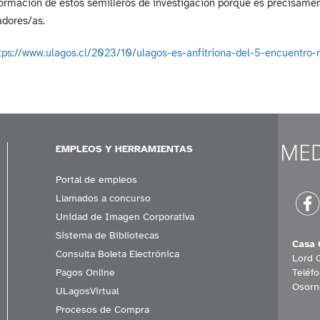
formación de estos semilleros de investigación porque es precisame
adores/as.
tps://www.ulagos.cl/2023/10/ulagos-es-anfitriona-del-5-encuentro-
EMPLEOS Y HERRAMIENTAS
Portal de empleos
Llamados a concurso
Unidad de Imagen Corporativa
Sistema de Bibliotecas
Casa 
Consulta Boleta Electrónica
Lord 
Pagos Online
Teléf
Osorn
ULagosVirtual
Procesos de Compra