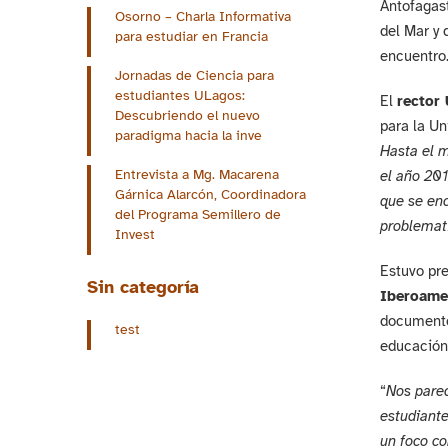
Antofagast
Osorno – Charla Informativa
del Mar y 
para estudiar en Francia
encuentro
Jornadas de Ciencia para
estudiantes ULagos:
El
rector
Descubriendo el nuevo
para la Un
paradigma hacia la inve
Hasta el m
Entrevista a Mg. Macarena
el año 201
Gárnica Alarcón, Coordinadora
que se enc
del Programa Semillero de
problemati
Invest
Estuvo pr
Sin categoría
Iberoame
documento 
test
educación 
“
Nos parec
estudiante
un foco co