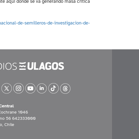
nte aquí donde se va generando masa crítica
nacional-de-semilleros-de-investigacion-de-
Central
Cochrane 1046
ono 56 642333000
o, Chile