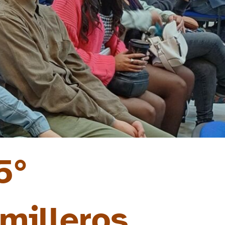
5°
milleros