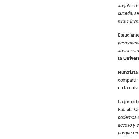
angular de
suceda, se
estas inv
Estudiante
permanenci
ahora como
la Univer
Nunziata 
compartir 
en la univ
La jornada
Fabiola Ci
podemos ay
acceso y e
porque emp